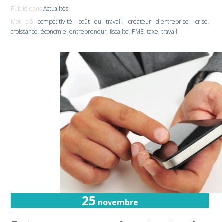
Publié dans
Actualités
Mot clé
compétitivité
,
coût du travail
,
créateur d'entreprise
,
crise
,
croissance
,
économie
,
entrepreneur
,
fiscalité
,
PME
,
taxe
,
travail
25
novembre