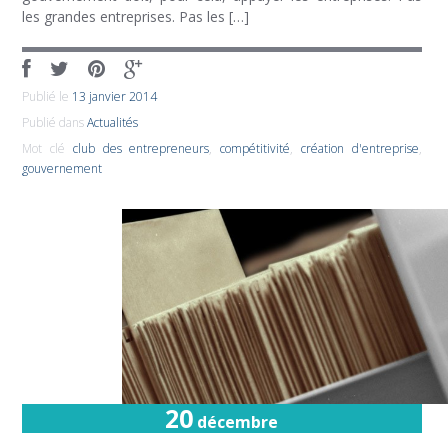
les grandes entreprises. Pas les […]
Publié le
13 janvier 2014
Publié dans
Actualités
Mot clé
club des entrepreneurs
,
compétitivité
,
création d'entreprise
,
gouvernement
20
décembre