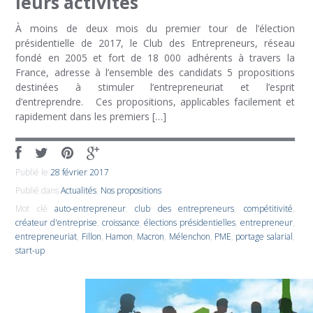
leurs activités
À moins de deux mois du premier tour de l’élection
présidentielle de 2017, le Club des Entrepreneurs, réseau
fondé en 2005 et fort de 18 000 adhérents à travers la
France, adresse à l’ensemble des candidats 5 propositions
destinées à stimuler l’entrepreneuriat et l’esprit
d’entreprendre. Ces propositions, applicables facilement et
rapidement dans les premiers […]
Publié le
28 février 2017
Publié dans
Actualités
,
Nos propositions
Mot clé
auto-entrepreneur
,
club des entrepreneurs
,
compétitivité
,
créateur d'entreprise
,
croissance
,
élections présidentielles
,
entrepreneur
,
entrepreneuriat
,
Fillon
,
Hamon
,
Macron
,
Mélenchon
,
PME
,
portage salarial
,
start-up