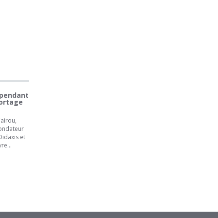
épendant
portage
airou,
fondateur
idaxis et
ivre…