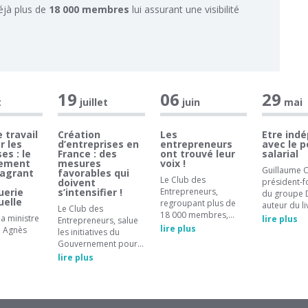
éjà plus de
18 000 membres
lui assurant une visibilité
19
06
29
t
juillet
juin
mai
 travail
Création
Les
Etre ind
r les
d’entreprises en
entrepreneurs
avec le 
es : le
France : des
ont trouvé leur
salarial
ement
mesures
voix !
Guillaume C
lagrant
favorables qui
Le Club des
doivent
président-
uerie
s’intensifier !
Entrepreneurs,
du groupe D
uelle
regroupant plus de
auteur du l
Le Club des
18 000 membres,…
a ministre
lire plus
Entrepreneurs, salue
lire plus
, Agnès
les initiatives du
Gouvernement pour…
lire plus