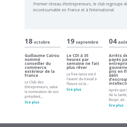
Premier réseau d’entrepreneurs, le club regroupe d
incontournable en France et à l’international.
18
19
04
octobre
septembre
aoû
Guillaume Cairou
Le CDI à 35
Arrêts de
nommé
heures par
payés pa
conseiller du
semaine ne fait
entrepris
commerce
plus rêver
gouvern
extérieur de la
pris en f
Le free-lance est-il
France
délit
l’avenir du travail à
d’escroq
Le Club des
intellect
l’heure où le…
Entrepreneurs, salue
lire plus
Après que l
la nomination de son
de la Santé
président,…
Buzyn, ait…
lire plus
lire plus