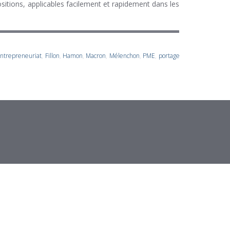
ositions, applicables facilement et rapidement dans les
ntrepreneuriat
,
Fillon
,
Hamon
,
Macron
,
Mélenchon
,
PME
,
portage