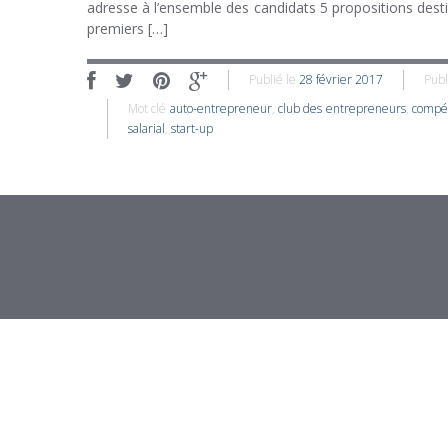
adresse à l’ensemble des candidats 5 propositions destin
premiers […]
Publié le
28 février 2017
Publ
Mot clé
auto-entrepreneur
,
club des entrepreneurs
,
compét
salarial
,
start-up