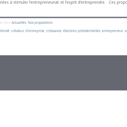
ées à stimuler l’entrepreneuriat et l’esprit d’entreprendre. Ces prop
ié dans
Actualités
,
Nos propositions
itivité
,
créateur d'entreprise
,
croissance
,
élections présidentielles
,
entrepreneur
,
e