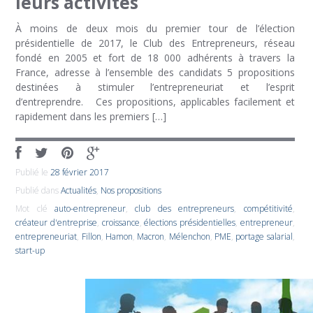
leurs activités
À moins de deux mois du premier tour de l’élection
présidentielle de 2017, le Club des Entrepreneurs, réseau
fondé en 2005 et fort de 18 000 adhérents à travers la
France, adresse à l’ensemble des candidats 5 propositions
destinées à stimuler l’entrepreneuriat et l’esprit
d’entreprendre. Ces propositions, applicables facilement et
rapidement dans les premiers […]
Publié le
28 février 2017
Publié dans
Actualités
,
Nos propositions
Mot clé
auto-entrepreneur
,
club des entrepreneurs
,
compétitivité
,
créateur d'entreprise
,
croissance
,
élections présidentielles
,
entrepreneur
,
entrepreneuriat
,
Fillon
,
Hamon
,
Macron
,
Mélenchon
,
PME
,
portage salarial
,
start-up