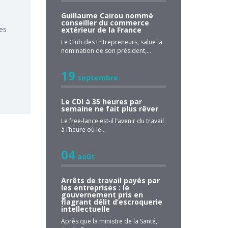
Guillaume Cairou nommé
conseiller du commerce
es
extérieur de la France
Le Club des Entrepreneurs, salue la
nomination de son président,…
19
septembre
Le CDI à 35 heures par
semaine ne fait plus rêver
Le free-lance est-il l’avenir du travail
à l’heure où le…
04
août
Arrêts de travail payés par
les entreprises : le
gouvernement pris en
flagrant délit d’escroquerie
intellectuelle
Après que la ministre de la Santé,