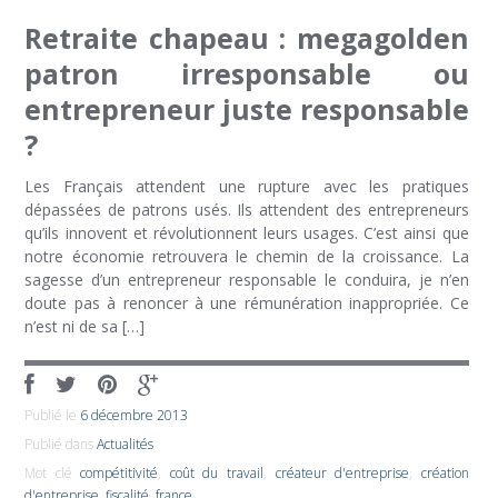
Retraite chapeau : megagolden
patron irresponsable ou
entrepreneur juste responsable
?
Les Français attendent une rupture avec les pratiques
dépassées de patrons usés. Ils attendent des entrepreneurs
qu’ils innovent et révolutionnent leurs usages. C’est ainsi que
notre économie retrouvera le chemin de la croissance. La
sagesse d’un entrepreneur responsable le conduira, je n’en
doute pas à renoncer à une rémunération inappropriée. Ce
n’est ni de sa […]
Publié le
6 décembre 2013
Publié dans
Actualités
Mot clé
compétitivité
,
coût du travail
,
créateur d'entreprise
,
création
d'entreprise
,
fiscalité
,
france