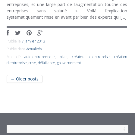
entreprises, et une large part de l’augmentation touche des
entreprises sans salarié ». Voilà l’explication
systématiquement mise en avant par bien des experts qui […]
Publié le
7 janvier 2013
Publié dans
Actualités
Mot clé
auto-entrepreneur
,
bilan
,
créateur d'entreprise
,
création
d'entreprise
,
crise
,
défaillance
,
gouvernement
Post navigation
←
Older posts