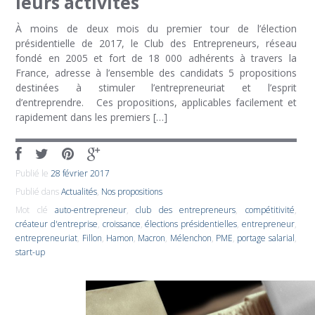
leurs activités
À moins de deux mois du premier tour de l’élection
présidentielle de 2017, le Club des Entrepreneurs, réseau
fondé en 2005 et fort de 18 000 adhérents à travers la
France, adresse à l’ensemble des candidats 5 propositions
destinées à stimuler l’entrepreneuriat et l’esprit
d’entreprendre. Ces propositions, applicables facilement et
rapidement dans les premiers […]
Publié le
28 février 2017
Publié dans
Actualités
,
Nos propositions
Mot clé
auto-entrepreneur
,
club des entrepreneurs
,
compétitivité
,
créateur d'entreprise
,
croissance
,
élections présidentielles
,
entrepreneur
,
entrepreneuriat
,
Fillon
,
Hamon
,
Macron
,
Mélenchon
,
PME
,
portage salarial
,
start-up