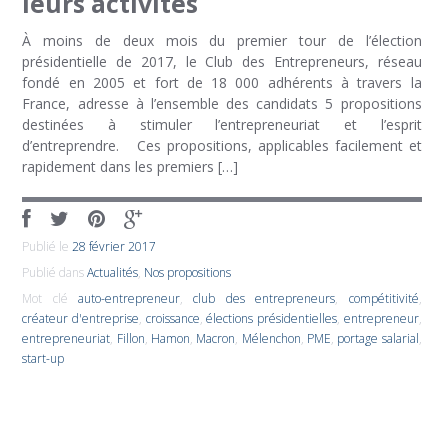
leurs activités
À moins de deux mois du premier tour de l’élection
présidentielle de 2017, le Club des Entrepreneurs, réseau
fondé en 2005 et fort de 18 000 adhérents à travers la
France, adresse à l’ensemble des candidats 5 propositions
destinées à stimuler l’entrepreneuriat et l’esprit
d’entreprendre. Ces propositions, applicables facilement et
rapidement dans les premiers […]
Publié le
28 février 2017
Publié dans
Actualités
,
Nos propositions
Mot clé
auto-entrepreneur
,
club des entrepreneurs
,
compétitivité
,
créateur d'entreprise
,
croissance
,
élections présidentielles
,
entrepreneur
,
entrepreneuriat
,
Fillon
,
Hamon
,
Macron
,
Mélenchon
,
PME
,
portage salarial
,
start-up