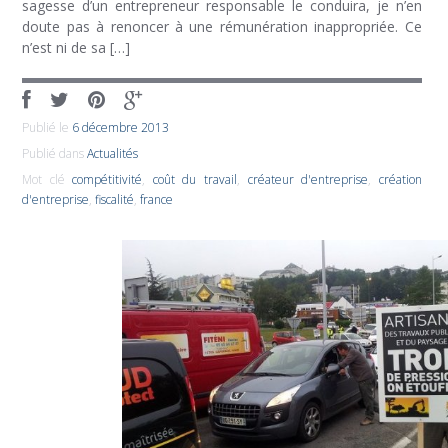
sagesse d’un entrepreneur responsable le conduira, je n’en
doute pas à renoncer à une rémunération inappropriée. Ce
n’est ni de sa […]
Publié le
6 décembre 2013
Publié dans
Actualités
Mot clé
compétitivité
,
coût du travail
,
créateur d'entreprise
,
création
d'entreprise
,
fiscalité
,
france