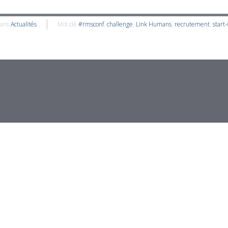
dans
Actualités
Mot clé
#rmsconf
,
challenge
,
Link Humans
,
recrutement
,
start