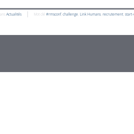
dans
Actualités
Mot clé
#rmsconf
,
challenge
,
Link Humans
,
recrutement
,
start