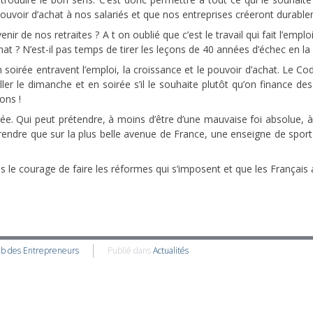
ouvoir d’achat à nos salariés et que nos entreprises créeront durable
enir de nos retraites ? A t on oublié que c’est le travail qui fait l’emplo
’achat ? N’est-il pas temps de tirer les leçons de 40 années d’échec en la
oirée entravent l’emploi, la croissance et le pouvoir d’achat. Le Code 
iller le dimanche et en soirée s’il le souhaite plutôt qu’on finance d
ons !
 soirée. Qui peut prétendre, à moins d’être d’une mauvaise foi absolue
endre que sur la plus belle avenue de France, une enseigne de sport s
yons le courage de faire les réformes qui s’imposent et que les França
ub des Entrepreneurs
Publié dans
Actualités