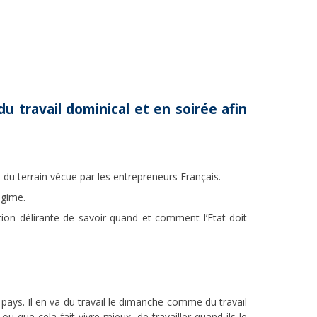
du travail dominical et en soirée afin
du terrain vécue par les entrepreneurs Français.
égime.
stion délirante de savoir quand et comment l’Etat doit
 pays. Il en va du travail le dimanche comme du travail
u que cela fait vivre mieux, de travailler quand ils le