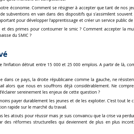
tre économie. Comment se résigner à accepter que tant de nos jeunes
ros de subventions en vain dans des dispositifs qui s’assimilent souvent
important pour développer l’apprentissage et créer un service public de 
s et des primes pour contourner le smic ? Comment accepter la mult
 baisse du SMIC ?
vé
’inflation détruit entre 15 000 et 25 000 emplois. A partir de là, c
 dans ce pays, la droite républicaine comme la gauche, ne résiste
avail alors que nous en souffrons déjà considérablement. Ne compre
’éclairer sereinement les enjeux de cette question ?
moins payer durablement les jeunes et de les exploiter. C’est tout le c
ion rapide sur le marché du travail.
a tous les atouts pour réussir mais je suis convaincu que la crise va p
 des réformes structurelles qui deviennent de plus en plus incont