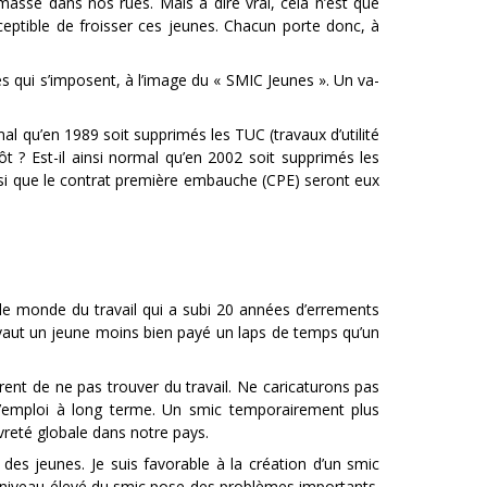
masse dans nos rues. Mais à dire vrai, cela n’est que
ceptible de froisser ces jeunes. Chacun porte donc, à
s qui s’imposent, à l’image du « SMIC Jeunes ». Un va-
rmal qu’en 1989 soit supprimés les TUC (travaux d’utilité
ôt ? Est-il ainsi normal qu’en 2002 soit supprimés les
ainsi que le contrat première embauche (CPE) seront eux
 le monde du travail qui a subi 20 années d’errements
 vaut un jeune moins bien payé un laps de temps qu’un
rent de ne pas trouver du travail. Ne caricaturons pas
 l’emploi à long terme. Un smic temporairement plus
vreté globale dans notre pays.
des jeunes. Je suis favorable à la création d’un smic
Le niveau élevé du smic pose des problèmes importants.