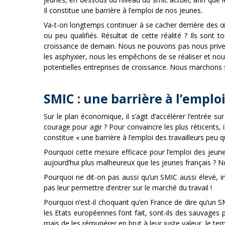
Il constitue une barrière à l’emploi de nos jeunes.
Va-t-on longtemps continuer à se cacher derrière des œil
ou peu qualifiés. Résultat de cette réalité ? Ils sont 
croissance de demain. Nous ne pouvons pas nous prive
les asphyxier, nous les empêchons de se réaliser et no
potentielles entreprises de croissance. Nous marchons 
SMIC : une barrière à l’emploi
Sur le plan économique, il s’agit d’accélérer l’entrée 
courage pour agir ? Pour convaincre les plus réticents, 
constitue « une barrière à l’emploi des travailleurs peu qu
Pourquoi cette mesure efficace pour l’emploi des jeune
aujourd’hui plus malheureux que les jeunes français ? N
Pourquoi ne dit-on pas aussi qu’un SMIC aussi élevé, in
pas leur permettre d’entrer sur le marché du travail !
Pourquoi n’est-il choquant qu’en France de dire qu’un 
les Etats européennes l’ont fait, sont-ils des sauvages
mais de les rémunérer en brut à leur juste valeur, le t