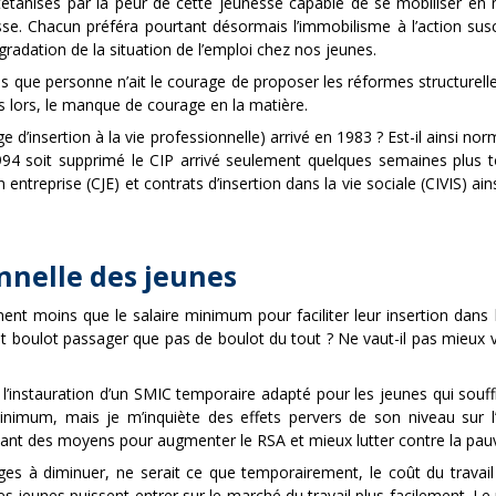
tétanisés par la peur de cette jeunesse capable de se mobiliser en 
esse. Chacun préféra pourtant désormais l’immobilisme à l’action sus
adation de la situation de l’emploi chez nos jeunes.
 que personne n’ait le courage de proposer les réformes structurelle
uis lors, le manque de courage en la matière.
e d’insertion à la vie professionnelle) arrivé en 1983 ? Est-il ainsi no
 1994 soit supprimé le CIP arrivé seulement quelques semaines plus t
entreprise (CJE) et contrats d’insertion dans la vie sociale (CIVIS) 
onnelle des jeunes
ent moins que le salaire minimum pour faciliter leur insertion dans
it boulot passager que pas de boulot du tout ? Ne vaut-il pas mieux
l’instauration d’un SMIC temporaire adapté pour les jeunes qui souff
minimum, mais je m’inquiète des effets pervers de son niveau sur
geant des moyens pour augmenter le RSA et mieux lutter contre la pau
es à diminuer, ne serait ce que temporairement, le coût du travail 
es jeunes puissent entrer sur le marché du travail plus facilement. 