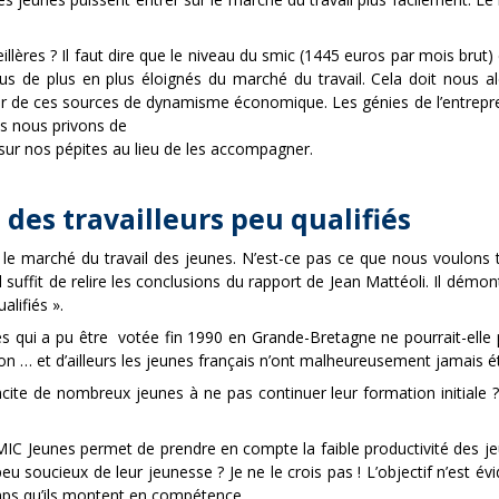
lères ? Il faut dire que le niveau du smic (1445 euros par mois brut) 
tous de plus en plus éloignés du marché du travail. Cela doit nous al
r de ces sources de dynamisme économique. Les génies de l’entrepre
us nous privons de
sur nos pépites au lieu de les accompagner.
 des travailleurs peu qualifiés
sur le marché du travail des jeunes. N’est-ce pas ce que nous voulon
il suffit de relire les conclusions du rapport de Jean Mattéoli. Il dém
alifiés ».
s qui a pu être votée fin 1990 en Grande-Bretagne ne pourrait-elle p
on … et d’ailleurs les jeunes français n’ont malheureusement jamais ét
cite de nombreux jeunes à ne pas continuer leur formation initiale ? 
SMIC Jeunes permet de prendre en compte la faible productivité des 
 peu soucieux de leur jeunesse ? Je ne le crois pas ! L’objectif n’est
emps qu’ils montent en compétence.