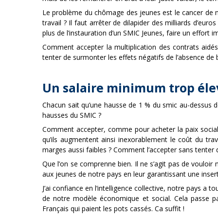
Le problème du chômage des jeunes est le cancer de no
travail ? Il faut arrêter de dilapider des milliards d’eu
plus de l’instauration d’un SMIC Jeunes, faire un effort 
Comment accepter la multiplication des contrats aidé
tenter de surmonter les effets négatifs de l’absence de
Un salaire minimum trop éle
Chacun sait qu’une hausse de 1 % du smic au-dessus de l
hausses du SMIC ?
Comment accepter, comme pour acheter la paix sociale
qu’ils augmentent ainsi inexorablement le coût du tr
marges aussi faibles ? Comment l’accepter sans tenter d
Que l’on se comprenne bien. Il ne s’agit pas de vouloir 
aux jeunes de notre pays en leur garantissant une insert
J’ai confiance en l’intelligence collective, notre pays 
de notre modèle économique et social. Cela passe par
Français qui paient les pots cassés. Ca suffit !