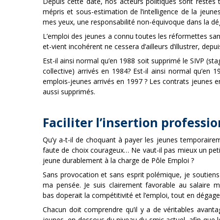
Depuis cette date, nos acteurs politiques sont restés 
mépris et sous-estimation de l’intelligence de la jeun
mes yeux, une responsabilité non-équivoque dans la dégr
L’emploi des jeunes a connu toutes les réformettes sans
et-vient incohérent ne cessera d’ailleurs d’illustrer, dep
Est-il ainsi normal qu’en 1988 soit supprimé le SIVP (stag
collective) arrivés en 1984? Est-il ainsi normal qu’en
emplois-jeunes arrivés en 1997 ? Les contrats jeunes en 
aussi supprimés.
Faciliter l’insertion professi
Qu’y a-t-il de choquant à payer les jeunes temporairem
faute de choix courageux… Ne vaut-il pas mieux un pet
jeune durablement à la charge de Pôle Emploi ?
Sans provocation et sans esprit polémique, je soutiens 
ma pensée. Je suis clairement favorable au salaire 
bas doperait la compétitivité et l’emploi, tout en déga
Chacun doit comprendre qu’il y a de véritables avantag
jeunes, en dessous du niveau du smic actuel, afin que l