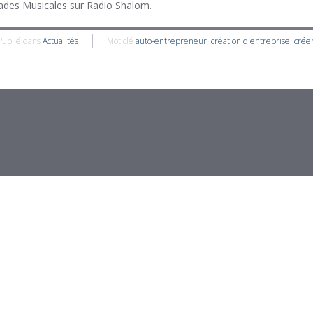
pades Musicales sur Radio Shalom.
Publié dans
Actualités
Mot clé
auto-entrepreneur
,
création d'entreprise
,
crée