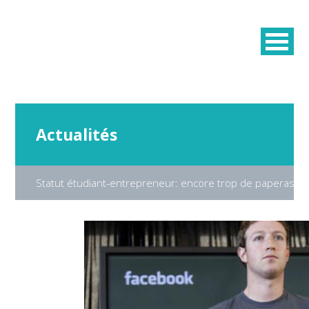
Actualités
Statut étudiant-entrepreneur: encore trop de paperasse