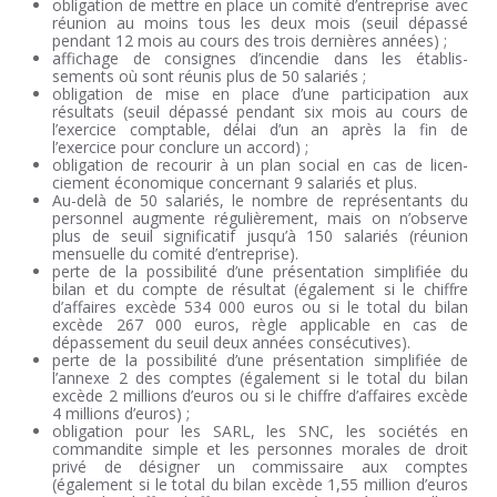
obligation de mettre en place un comité d’entreprise avec
réunion au moins tous les deux mois (seuil dépassé
pendant 12 mois au cours des trois dernières années) ;
affichage de consignes d’incendie dans les établis-
sements où sont réunis plus de 50 salariés ;
obligation de mise en place d’une participation aux
résultats (seuil dépassé pendant six mois au cours de
l’exercice comptable, délai d’un an après la fin de
l’exercice pour conclure un accord) ;
obligation de recourir à un plan social en cas de licen-
ciement économique concernant 9 salariés et plus.
Au-delà de 50 salariés, le nombre de représentants du
personnel augmente régulièrement, mais on n’observe
plus de seuil significatif jusqu’à 150 salariés (réunion
mensuelle du comité d’entreprise).
perte de la possibilité d’une présentation simplifiée du
bilan et du compte de résultat (également si le chiffre
d’affaires excède 534 000 euros ou si le total du bilan
excède 267 000 euros, règle applicable en cas de
dépassement du seuil deux années consécutives).
perte de la possibilité d’une présentation simplifiée de
l’annexe 2 des comptes (également si le total du bilan
excède 2 millions d’euros ou si le chiffre d’affaires excède
4 millions d’euros) ;
obligation pour les SARL, les SNC, les sociétés en
commandite simple et les personnes morales de droit
privé de désigner un commissaire aux comptes
(également si le total du bilan excède 1,55 million d’euros