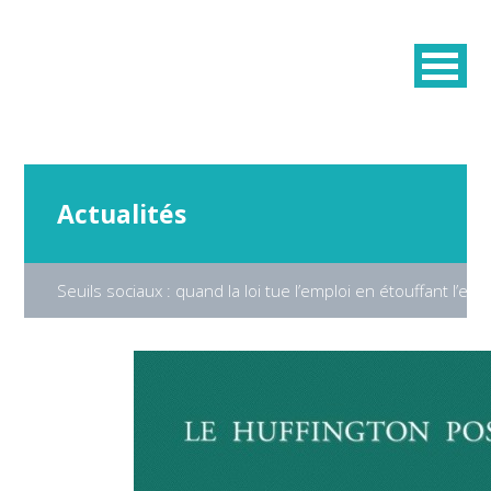
Actualités
Seuils sociaux : quand la loi tue l’emploi en étouffant l’en