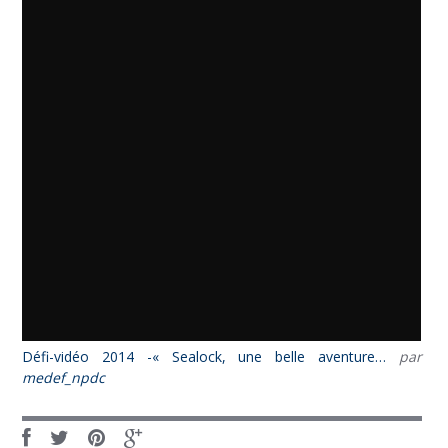
Défi-vidéo 2014 -« Sealock, une belle aventure…
par
medef_npdc