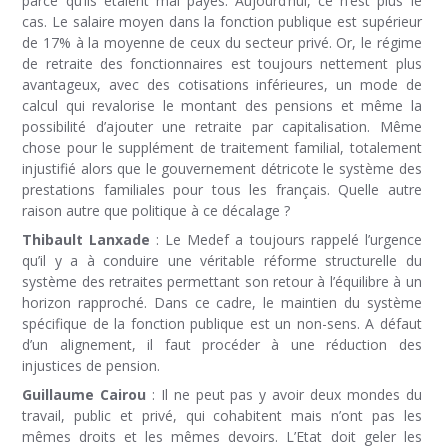
parce qu’ils étaient mal payés. Aujourd’hui, ce n’est plus le
cas. Le salaire moyen dans la fonction publique est supérieur
de 17% à la moyenne de ceux du secteur privé. Or, le régime
de retraite des fonctionnaires est toujours nettement plus
avantageux, avec des cotisations inférieures, un mode de
calcul qui revalorise le montant des pensions et même la
possibilité d’ajouter une retraite par capitalisation. Même
chose pour le supplément de traitement familial, totalement
injustifié alors que le gouvernement détricote le système des
prestations familiales pour tous les français. Quelle autre
raison autre que politique à ce décalage ?
Thibault Lanxade
: Le Medef a toujours rappelé l’urgence
qu’il y a à conduire une véritable réforme structurelle du
système des retraites permettant son retour à l’équilibre à un
horizon rapproché. Dans ce cadre, le maintien du système
spécifique de la fonction publique est un non-sens. A défaut
d’un alignement, il faut procéder à une réduction des
injustices de pension.
Guillaume Cairou
: Il ne peut pas y avoir deux mondes du
travail, public et privé, qui cohabitent mais n’ont pas les
mêmes droits et les mêmes devoirs. L’Etat doit geler les