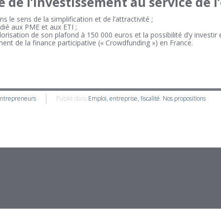
e de l’investissement au service de l
e sens de la simplification et de l’attractivité ;
dié aux PME et aux ETI ;
risation de son plafond à 150 000 euros et la possibilité d’y investir
ent de la finance participative (« Crowdfunding ») en France.
Entrepreneurs
Publié dans
Emploi, entreprise, fiscalité
,
Nos propositions