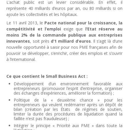
L’achat public est un levier considérable. En effet, il
représente 40 milliards d’euros par an, ou 80 milliards si on
ajoute les collectivités et les hôpitaux.
Le 11 avril 2013, le
Pacte national pour la croissance, la
compétitivité et l’emploi
exige que
l’Etat réserve au
moins 2% de la commande publique aux entreprises
innovantes
, soit près
d’1 milliard d’euros
. Il s’agit là d’une
nouvelle opportunité à saisir pour nos PME françaises afin de
pouvoir se développer, s’enrichir, créer des emplois et s’ouvrir
à l’international.
Ce que contient le Small Business Act :
Développement d’un environnement favorable aux
entrepreneurs (promouvoir l’esprit d’entreprise, organiser
des échanges d’expériences, améliorer la formation) ;
Politique de la « deuxième chance » pour les
entrepreneurs qui veulent redémarrer après un dépôt de
bilan (création par les États de régimes de soutien,
limiter la durée des procédures de liquidation quand la
faillite n’est pas frauduleuse) ;
Intégrer le principe « Priorité aux PME » dans toute la