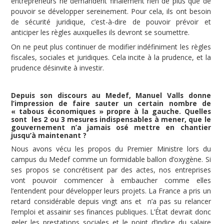
entrepreneurs ne demandent finalement rien de plus que de
pouvoir se développer sereinement. Pour cela, ils ont besoin
de sécurité juridique, c’est-à-dire de pouvoir prévoir et
anticiper les règles auxquelles ils devront se soumettre.
On ne peut plus continuer de modifier indéfiniment les règles
fiscales, sociales et juridiques. Cela incite à la prudence, et la
prudence désinvite à investir.
Depuis son discours au Medef, Manuel Valls donne
l’impression de faire sauter un certain nombre de
« tabous économiques » propre à la gauche. Quelles
sont les 2 ou 3 mesures indispensables à mener, que le
gouvernement n’a jamais osé mettre en chantier
jusqu’à maintenant ?
Nous avons vécu les propos du Premier Ministre lors du
campus du Medef comme un formidable ballon d’oxygène. Si
ses propos se concrétisent par des actes, nos entreprises
vont pouvoir commencer à embaucher comme elles
l’entendent pour développer leurs projets. La France a pris un
retard considérable depuis vingt ans et n’a pas su relancer
l’emploi et assainir ses finances publiques. L’État devrait donc
geler les prestations sociales et le point d’indice du salaire