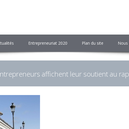
tualités
Entrepreneuriat 2020
Plan du site
Nous 
ntrepreneurs affichent leur soutient au 