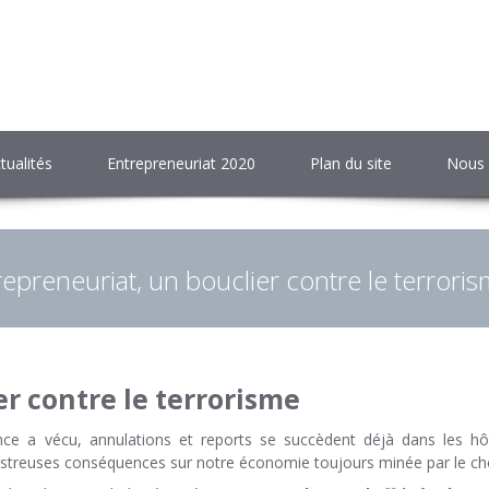
tualités
Entrepreneuriat 2020
Plan du site
Nous 
repreneuriat, un bouclier contre le terrori
er contre le terrorisme
ce a vécu, annulations et reports se succèdent déjà dans les hôt
ésastreuses conséquences sur notre économie toujours minée par le 