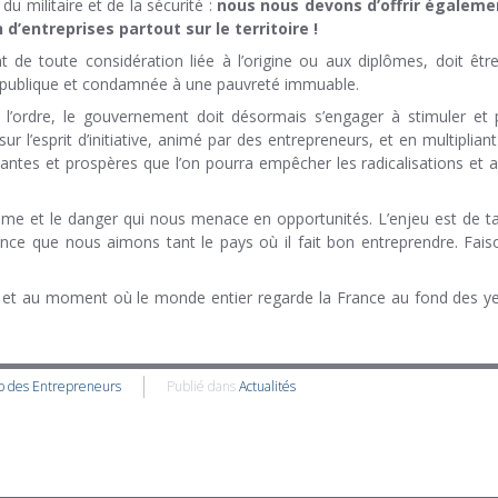
u militaire et de la sécurité :
nous nous devons d’offrir égaleme
d’entreprises partout sur le territoire !
t de toute considération liée à l’origine ou aux diplômes, doit êtr
République et condamnée à une pauvreté immuable.
 l’ordre, le gouvernement doit désormais s’engager à stimuler et
 l’esprit d’initiative, animé par des entrepreneurs, et en multipliant
ntes et prospères que l’on pourra empêcher les radicalisations et a
ame et le danger qui nous menace en opportunités. L’enjeu est de taill
France que nous aimons tant le pays où il fait bon entreprendre. Fa
, et au moment où le monde entier regarde la France au fond des yeux,
b des Entrepreneurs
Publié dans
Actualités