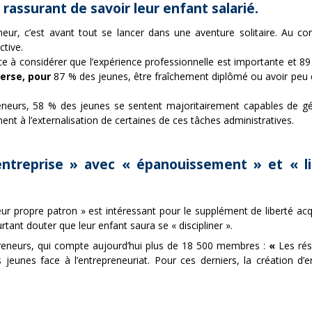
 rassurant de savoir leur enfant salarié.
neur, c’est avant tout se lancer dans une aventure solitaire. Au co
ctive.
e à considérer que l’expérience professionnelle est importante et 89
nverse, pour
87 % des jeunes, être fraîchement diplômé ou avoir peu 
eurs, 58 % des jeunes se sentent majoritairement capables de gérer 
t à l’externalisation de certaines de ces tâches administratives.
’entreprise » avec « épanouissement » et « l
ur propre patron » est intéressant pour le supplément de liberté ac
ant douter que leur enfant saura se « discipliner ».
preneurs, qui compte aujourd’hui plus de 18 500 membres :
«
Les rés
s jeunes face à l’entrepreneuriat. Pour ces derniers, la création d