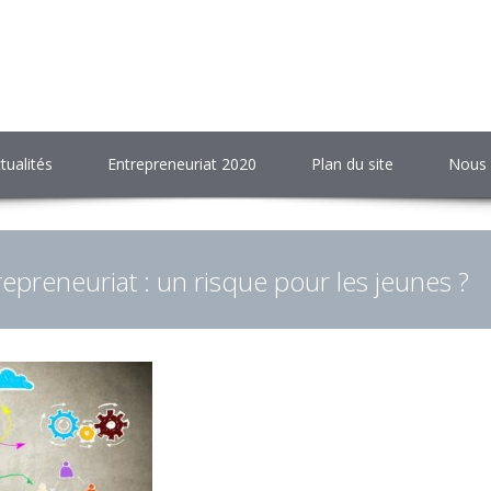
tualités
Entrepreneuriat 2020
Plan du site
Nous 
repreneuriat : un risque pour les jeunes ?