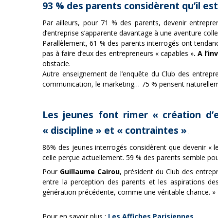
93 % des parents considèrent qu’il est
Par ailleurs, pour 71 % des parents, devenir entrepre
d’entreprise s’apparente davantage à une aventure colle
Parallèlement, 61 % des parents interrogés ont tendanc
pas à faire d’eux des entrepreneurs « capables »
. A l’i
obstacle.
Autre enseignement de l’enquête du Club des entrepren
communication, le marketing… 75 % pensent naturellemen
Les jeunes font rimer « création d
« discipline » et « contraintes »
.
86% des jeunes interrogés considèrent que devenir « le
celle perçue actuellement. 59 % des parents semble pourt
Pour
Guillaume Cairou
, président du Club des entre
entre la perception des parents et les aspirations de
génération précédente, comme une véritable chance. »
Pour en savoir plus :
Les Affiches Parisiennes