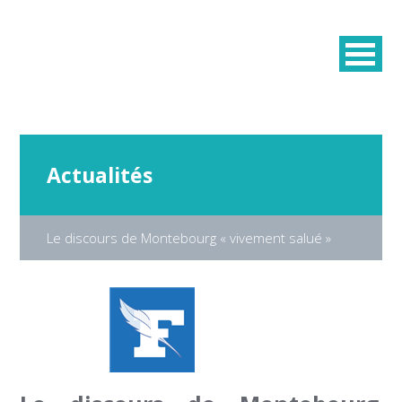
Actualités
Le discours de Montebourg « vivement salué »