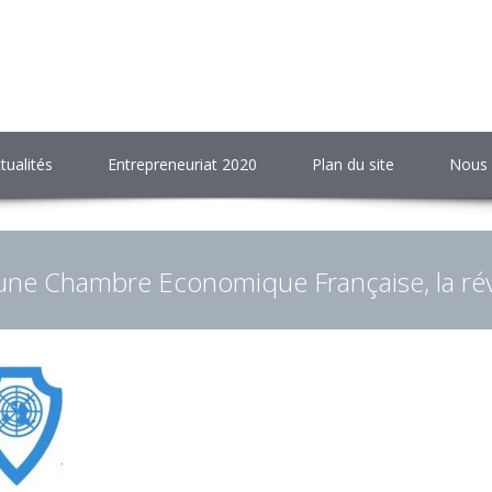
tualités
Entrepreneuriat 2020
Plan du site
Nous 
une Chambre Economique Française, la rév