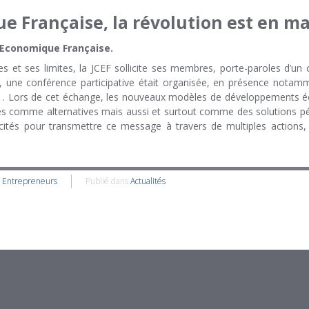
 Française, la révolution est en m
 Economique Française.
 et ses limites, la JCEF sollicite ses membres, porte-paroles d’un 
, une conférence participative était organisée, en présence nota
 . Lors de cet échange, les nouveaux modèles de développements éc
rdés comme alternatives mais aussi et surtout comme des solutions p
tés pour transmettre ce message à travers de multiples actions, et
s Entrepreneurs
Publié dans
Actualités