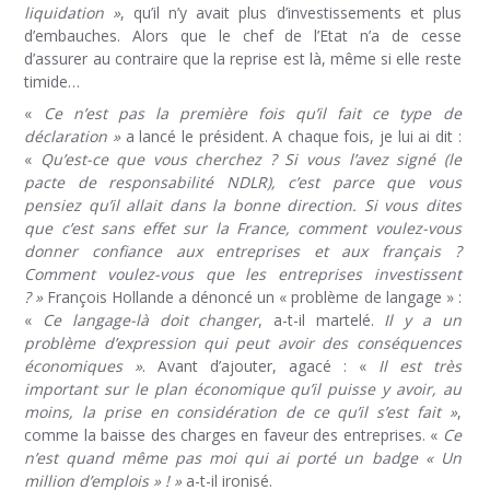
liquidation »
, qu’il n’y avait plus d’investissements et plus
d’embauches. Alors que le chef de l’Etat n’a de cesse
d’assurer au contraire que la reprise est là, même si elle reste
timide…
«
Ce n’est pas la première fois qu’il fait ce type de
déclaration »
a lancé le président. A chaque fois, je lui ai dit :
«
Qu’est-ce que vous cherchez ? Si vous l’avez signé (le
pacte de responsabilité NDLR), c’est parce que vous
pensiez qu’il allait dans la bonne direction. Si vous dites
que c’est sans effet sur la France, comment voulez-vous
donner confiance aux entreprises et aux français ?
Comment voulez-vous que les entreprises investissent
? »
François Hollande a dénoncé un « problème de langage » :
«
Ce langage-là doit changer
, a-t-il martelé.
Il y a un
problème d’expression qui peut avoir des conséquences
économiques »
. Avant d’ajouter, agacé : «
Il est très
important sur le plan économique qu’il puisse y avoir, au
moins, la prise en considération de ce qu’il s’est fait »
,
comme la baisse des charges en faveur des entreprises. «
Ce
n’est quand même pas moi qui ai porté un badge « Un
million d’emplois » ! »
a-t-il ironisé.