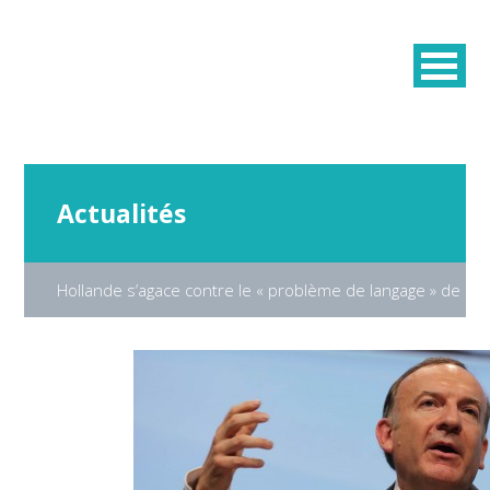
Actualités
Hollande s’agace contre le « problème de langage » de Ga