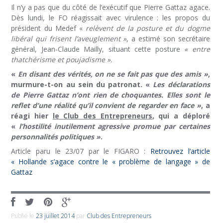
Il n’y a pas que du côté de l’exécutif que Pierre Gattaz agace.
Dès lundi, le FO réagissait avec virulence : les propos du
président du Medef «
relèvent de la posture et du dogme
libéral qui frisent l’aveuglement »
, a estimé son secrétaire
général, Jean-Claude Mailly, situant cette posture
« entre
thatchérisme et poujadisme ».
«
En disant des vérités, on ne se fait pas que des amis »
,
murmure-t-on au sein du patronat. «
Les déclarations
de Pierre Gattaz n’ont rien de choquantes. Elles sont le
reflet d’une réalité qu’il convient de regarder en face »
, a
réagi hier
le Club des Entrepreneurs
, qui a déploré
«
l’hostilité inutilement agressive promue par certaines
personnalités politiques »
.
Article paru le 23/07 par le FIGARO :
Retrouvez l’article
« Hollande s’agace contre le « problème de langage » de
Gattaz
Publié le
23 juillet 2014
par
Club des Entrepreneurs