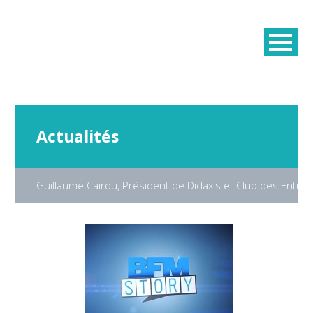
Actualités
Guillaume Cairou, Président de Didaxis et Club des Entr