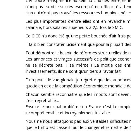
« En toute transparence au sein du club des entrepreneu
n’ont pas eu ni le succès escompté ni l’efficacité at
club qui n’ont pas trouvé les ressources humaines néces
Les plus importantes d’entre elles ont en revanche m
salariale, hors salaires supérieurs à 2,5 fois le SMIC.
Ce CICE n’a donc été qu’une petite bouchée d’air frais p
Il faut bien constater lucidement que pour la plupart d
Tout démontre le besoin de réformes structurelles de
Les annonces et virages successifs de politique économ
ne se décrète pas, il se mérite ! La moitié des en
investissements, ils ne sont qu’un tiers à l’avoir fait.
D’un point de vue globale je regrette que les annonce
quotidien et de la compétition économique mondiale dans
Chacun semble reconnaître que les impôts sont devenu
c’est regrettable…
Ensuite le principal problème en France c’est la compl
incompréhensible et incroyablement instable.
Nous ne nous attaquons pas aux véritables difficultés r
que le turbo est cassé il faut le changer et remettre de 