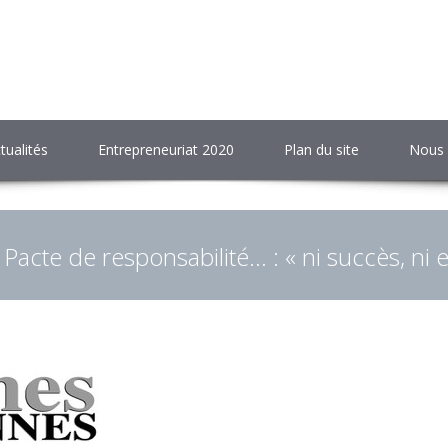
tualités
Entrepreneuriat 2020
Plan du site
Nous 
 Pacte de responsabilité… : « ni succès, ni ef