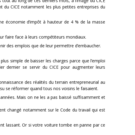
s tout au long de ces derniers mois, à l’image du CICE
nt du CICE notamment les plus petites entreprises du
r une économie d’impôt à hauteur de 4 % de la masse
our faire face à leurs compétiteurs mondiaux.
tenir des emplois que de leur permettre d’embaucher.
plus simple de baisser les charges parce que l’emploi
ier dernier se servir du CICE pour augmenter leurs
naissance des réalités du terrain entrepreneurial au
u se réformer quand tous nos voisins le faisaient.
 années. Mais on ne les a pas baissé suffisamment et
amment changé notamment sur le Code du travail qui est
ent lassant. Or si votre voiture tombe en panne par ce