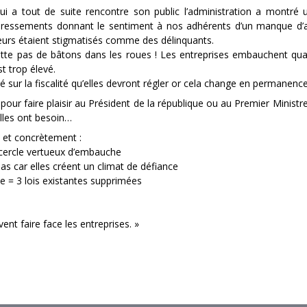
i a tout de suite rencontre son public l’administration a montré u
redressements donnant le sentiment à nos adhérents d’un manque d’
eurs étaient stigmatisés comme des délinquants.
mette pas de bâtons dans les roues ! Les entreprises embauchent qua
t trop élevé.
é sur la fiscalité qu’elles devront régler or cela change en permanence
 faire plaisir au Président de la république ou au Premier Ministre… 
lles ont besoin…
s et concrètement :
 cercle vertueux d’embauche
as car elles créent un climat de défiance
ée = 3 lois existantes supprimées
vent faire face les entreprises. »