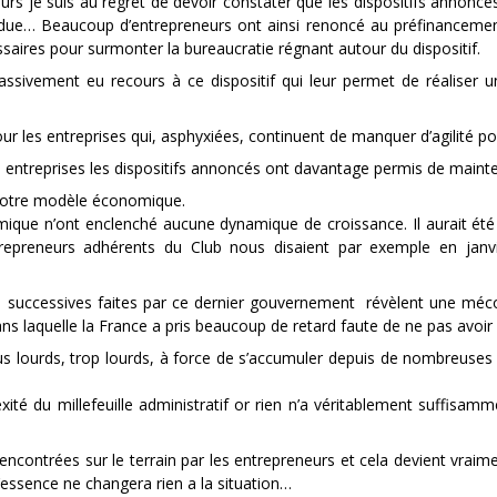
rs je suis au regret de devoir constater que les dispositifs annoncé
tendue… Beaucoup d’entrepreneurs ont ainsi renoncé au préfinanceme
saires pour surmonter la bureaucratie régnant autour du dispositif.
assivement eu recours à ce dispositif qui leur permet de réalise
our les entreprises qui, asphyxiées, continuent de manquer d’agilité p
es entreprises les dispositifs annoncés ont davantage permis de main
 notre modèle économique.
ique n’ont enclenché aucune dynamique de croissance. Il aurait été 
trepreneurs adhérents du Club nous disaient par exemple en janv
s successives faites par ce dernier gouvernement révèlent une mécon
 laquelle la France a pris beaucoup de retard faute de ne pas avoir s
s lourds, trop lourds, à force de s’accumuler depuis de nombreuses
exité du millefeuille administratif or rien n’a véritablement suffis
encontrées sur le terrain par les entrepreneurs et cela devient vraim
l’essence ne changera rien a la situation…