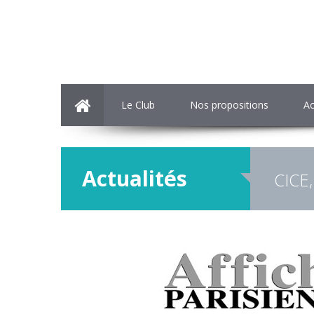
Le Club
Nos propositions
Ac
Actualités
CICE,