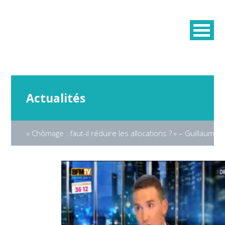
Actualités
« Chômage : faut-il réduire les allocations ? » – Guillaume