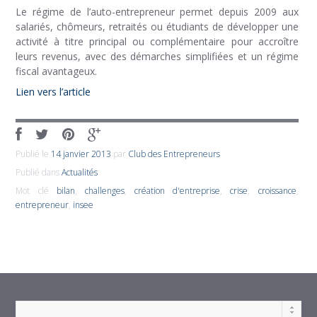
Le régime de l’auto-entrepreneur permet depuis 2009 aux
salariés, chômeurs, retraités ou étudiants de développer une
activité à titre principal ou complémentaire pour accroître
leurs revenus, avec des démarches simplifiées et un régime
fiscal avantageux.
Lien vers l’article
Publié le
14 janvier 2013
par
Club des Entrepreneurs
Publié dans
Actualités
Mot clé
bilan
,
challenges
,
création d'entreprise
,
crise
,
croissance
,
entrepreneur
,
insee