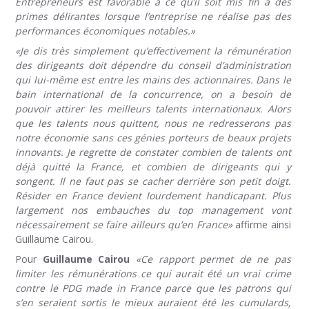
Entrepreneurs est favorable à ce qu’il soit mis fin à des
primes délirantes lorsque l’entreprise ne réalise pas des
performances économiques notables.»
«Je dis très simplement qu’effectivement la rémunération
des dirigeants doit dépendre du conseil d’administration
qui lui-même est entre les mains des actionnaires. Dans le
bain international de la concurrence, on a besoin de
pouvoir attirer les meilleurs talents internationaux. Alors
que les talents nous quittent, nous ne redresserons pas
notre économie sans ces génies porteurs de beaux projets
innovants. Je regrette de constater combien de talents ont
déjà quitté la France, et combien de dirigeants qui y
songent. Il ne faut pas se cacher derrière son petit doigt.
Résider en France devient lourdement handicapant. Plus
largement nos embauches du top management vont
nécessairement se faire ailleurs qu’en France»
affirme ainsi
Guillaume Cairou.
Pour
Guillaume Cairou
«Ce rapport permet de ne pas
limiter les rémunérations ce qui aurait été un vrai crime
contre le PDG made in France parce que les patrons qui
s’en seraient sortis le mieux auraient été les cumulards,