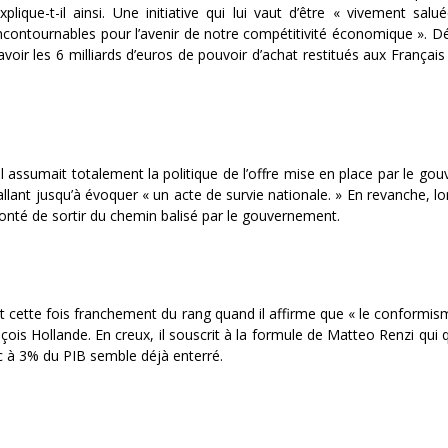
plique-t-il ainsi. Une initiative qui lui vaut d’être « vivement sa
incontournables pour l’avenir de notre compétitivité économique ». Déc
voir les 6 milliards d’euros de pouvoir d’achat restitués aux Français 
il assumait totalement la politique de l’offre mise en place par le gou
allant jusqu’à évoquer « un acte de survie nationale. » En revanche, lor
nté de sortir du chemin balisé par le gouvernement.
sort cette fois franchement du rang quand il affirme que « le conform
is Hollande. En creux, il souscrit à la formule de Matteo Renzi qui qua
ic à 3% du PIB semble déjà enterré.