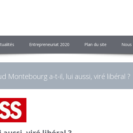
tualités
Entrepreneuriat 2020
Plan du site
Nous 
d Montebourg a-t-il, lui aussi, viré libéral ?
aussi, viré libéral ?