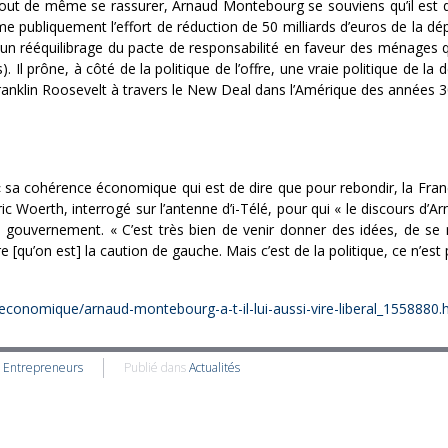
 tout de même se rassurer, Arnaud Montebourg se souviens qu’il est
e publiquement l’effort de réduction de 50 milliards d’euros de la dépen
 un rééquilibrage du pacte de responsabilité en faveur des ménages q
ts). Il prône, à côté de la politique de l’offre, une vraie politique de
 Franklin Roosevelt à travers le New Deal dans l’Amérique des années 3
a cohérence économique qui est de dire que pour rebondir, la France 
 Woerth, interrogé sur l’antenne d’i-Télé, pour qui « le discours d’A
ouvernement. « C’est très bien de venir donner des idées, de se 
 [qu’on est] la caution de gauche. Mais c’est de la politique, ce n’est
te-economique/arnaud-montebourg-a-t-il-lui-aussi-vire-liberal_1558880
s Entrepreneurs
Publié dans
Actualités