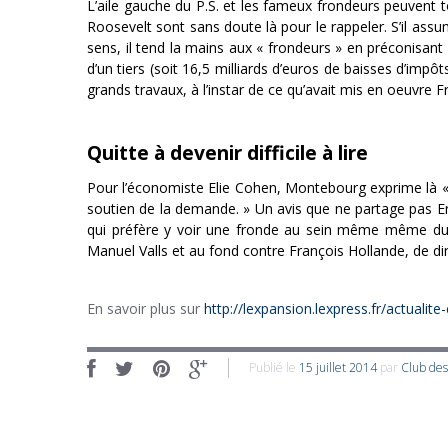
L’aile gauche du P.S. et les fameux frondeurs peuvent
Roosevelt sont sans doute là pour le rappeler. S’il assum
sens, il tend la mains aux « frondeurs » en préconisant
d’un tiers (soit 16,5 milliards d’euros de baisses d’impô
grands travaux, à l’instar de ce qu’avait mis en oeuvre
Quitte à devenir difficile à lire
Pour l’économiste Elie Cohen, Montebourg exprime là « s
soutien de la demande. » Un avis que ne partage pas Eric
qui préfère y voir une fronde au sein même même du g
Manuel Valls et au fond contre François Hollande, de dire
En savoir plus sur
http://lexpansion.lexpress.fr/actuali
Publié le
15 juillet 2014
par
Club de