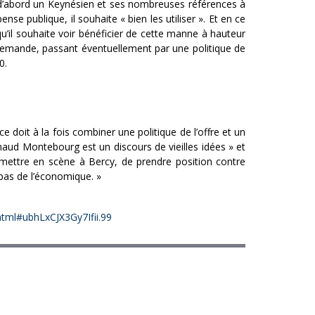
 d’abord un Keynésien et ses nombreuses références à
se publique, il souhaite « bien les utiliser ». Et en ce
u’il souhaite voir bénéficier de cette manne à hauteur
 la demande, passant éventuellement par une politique de
0.
doit à la fois combiner une politique de l’offre et un
rnaud Montebourg est un discours de vieilles idées » et
mettre en scène à Bercy, de prendre position contre
 pas de l’économique. »
.html#ubhLxCJX3Gy7Ifii.99