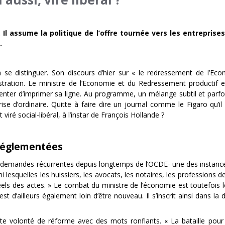
Il assume la politique de l’offre tournée vers les entreprises
e.
e distinguer. Son discours d’hier sur « le redressement de l’Econo
lustration. Le ministre de l’Economie et du Redressement productif
enter d’imprimer sa ligne. Au programme, un mélange subtil et parfoi
se d’ordinaire. Quitte à faire dire un journal comme le Figaro qu’il «
ré social-libéral, à l’instar de François Hollande ?
s réglementées
emandes récurrentes depuis longtemps de l’OCDE- une des instances du
i lesquelles les huissiers, les avocats, les notaires, les professions
réels des actes. » Le combat du ministre de l’économie est toutefois lo
t d’ailleurs également loin d’être nouveau. Il s’inscrit ainsi dans la
e volonté de réforme avec des mots ronflants. « La bataille pour