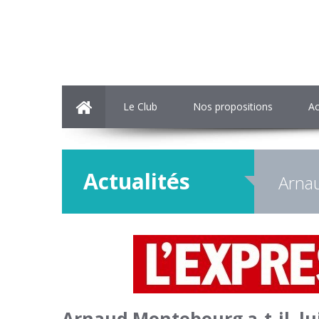
Le Club
Nos propositions
Ac
Actualités
Arnau
Arnaud Montebourg a-t-il, lui 