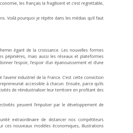
onomie, les français la fragilisent et c’est regrettable,
s. Voilà pourquoi je répète dans les médias qu’il faut
emin égaré de la croissance. Les nouvelles formes
 les pépinières, mais aussi les réseaux et plateformes
donner l’espoir, l’espoir d’un épanouissement et d’une
 l’avenir industriel de la France. C’est cette conviction
ntrepreneuriat accessible à chacun. Ensuite, parce qu’ils
és de réindustrialiser leur territoire en profitant des
lectivités peuvent l’impulser par le développement de
nité extraordinaire de distancer nos compétiteurs
 sur ces nouveaux modèles économiques, illustrations