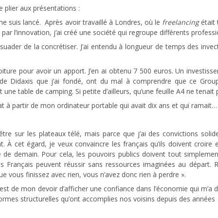
e plier aux présentations :
e suis lancé. Après avoir travaillé à Londres, où le
freelancing
était 
ar l’innovation, j’ai créé une société qui regroupe différents profess
suader de la concrétiser. J’ai entendu à longueur de temps des invec
 voiture pour avoir un apport. J’en ai obtenu 7 500 euros. Un investis
t de Didaxis que j’ai fondé, ont du mal à comprendre que ce Grou
ne table de camping. Si petite d’ailleurs, qu’une feuille A4 ne tenait
at à partir de mon ordinateur portable qui avait dix ans et qui ramait…
re sur les plateaux télé, mais parce que j’ai des convictions solides. 
À cet égard, je veux convaincre les français qu’ils doivent croire en
ne de demain. Pour cela, les pouvoirs publics doivent tout simpleme
s Français peuvent réussir sans ressources imaginées au départ. 
 vous finissez avec rien, vous n’avez donc rien à perdre ».
u’il est de mon devoir d’afficher une confiance dans l’économie qui m
réformes structurelles qu’ont accomplies nos voisins depuis des années