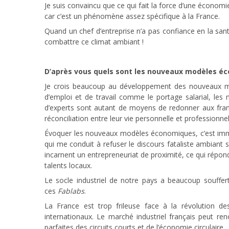
Je suis convaincu que ce qui fait la force d’une économie 
car c’est un phénomène assez spécifique à la France.
Quand un chef d’entreprise n’a pas confiance en la sant
combattre ce climat ambiant !
D’après vous quels sont les nouveaux modèles é
Je crois beaucoup au développement des nouveaux mo
d’emploi et de travail comme le portage salarial, l
d’experts sont autant de moyens de redonner aux frança
réconciliation entre leur vie personnelle et professionnel
Évoquer les nouveaux modèles économiques, c’est i
qui me conduit à refuser le discours fataliste ambiant su
incarnent un entrepreneuriat de proximité, ce qui répond
talents locaux.
Le socle industriel de notre pays a beaucoup souffert
ces
Fablabs
.
La France est trop frileuse face à la révolution 
internationaux. Le marché industriel français peut re
parfaites des circuits courts et de l’économie circulaire.