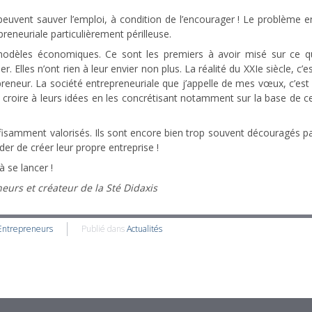
euvent sauver l’emploi, à condition de l’encourager ! Le problème en 
reneuriale particulièrement périlleuse.
modèles économiques. Ce sont les premiers à avoir misé sur ce q
’hier. Elles n’ont rien à leur envier non plus. La réalité du XXIe siècl
reneur. La société entrepreneuriale que j’appelle de mes vœux, c’est u
 su croire à leurs idées en les concrétisant notamment sur la base d
ffisamment valorisés. Ils sont encore bien trop souvent découragés pa
er de créer leur propre entreprise !
à se lancer !
urs et créateur de la Sté Didaxis
Entrepreneurs
Publié dans
Actualités