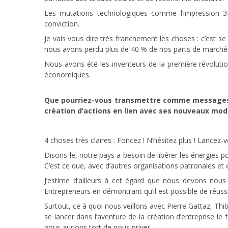
Les mutations technologiques comme l’impression 
conviction.
Je vais vous dire très franchement les choses : c’est se
nous avons perdu plus de 40 % de nos parts de marché à
Nous avons été les inventeurs de la première révoluti
économiques.
Que pourriez-vous transmettre comme messages a
création d’actions en lien avec ses nouveaux mo
4 choses très claires : Foncez ! N’hésitez plus ! Lancez-v
Disons-le, notre pays a besoin de libérer les énergies po
C’est ce que, avec d’autres organisations patronales et 
J’estime d’ailleurs à cet égard que nous devons nous
Entrepreneurs en démontrant qu’il est possible de réuss
Surtout, ce à quoi nous veillons avec Pierre Gattaz, Th
se lancer dans l’aventure de la création d’entreprise le
nous aurions tort de nous priver.