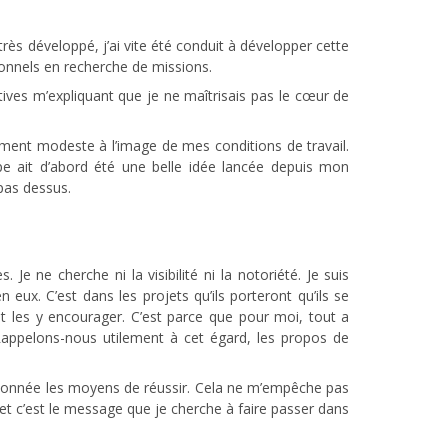
très développé, j’ai vite été conduit à développer cette
ionnels en recherche de missions.
tives m’expliquant que je ne maîtrisais pas le cœur de
sement modeste à l’image de mes conditions de travail.
pe ait d’abord été une belle idée lancée depuis mon
 pas dessus.
Je ne cherche ni la visibilité ni la notoriété. Je suis
 eux. C’est dans les projets qu’ils porteront qu’ils se
nt les y encourager. C’est parce que pour moi, tout a
Rappelons-nous utilement à cet égard, les propos de
’a donnée les moyens de réussir. Cela ne m’empêche pas
 et c’est le message que je cherche à faire passer dans