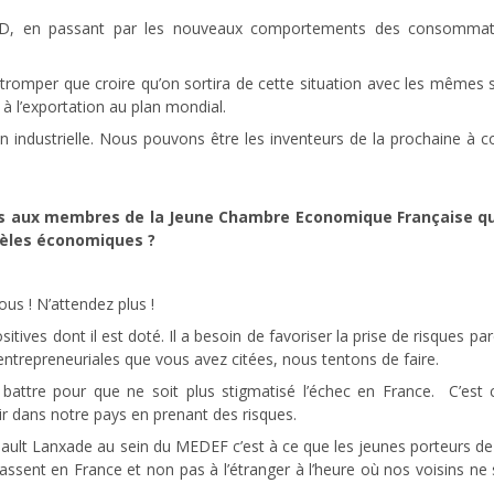
3D, en passant par les nouveaux comportements des consommate
 tromper que croire qu’on sortira de cette situation avec les mêmes s
 l’exportation au plan mondial.
on industrielle. Nous pouvons être les inventeurs de la prochaine à
ux membres de la Jeune Chambre Economique Française qui pe
dèles économiques ?
ous ! N’attendez plus !
sitives dont il est doté. Il a besoin de favoriser la prise de risques p
entrepreneuriales que vous avez citées, nous tentons de faire.
 battre pour que ne soit plus stigmatisé l’échec en France. C’est
ir dans notre pays en prenant des risques.
ibault Lanxade au sein du MEDEF c’est à ce que les jeunes porteurs d
 fassent en France et non pas à l’étranger à l’heure où nos voisins n