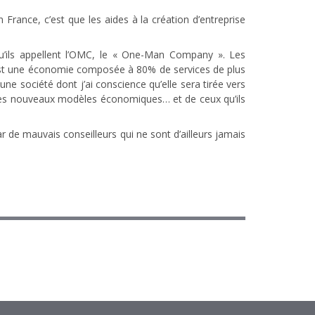
France, c’est que les aides à la création d’entreprise
u’ils appellent l’OMC, le « One-Man Company ». Les
e, c’est une économie composée à 80% de services de plus
ne société dont j’ai conscience qu’elle sera tirée vers
e ces nouveaux modèles économiques… et de ceux qu’ils
r de mauvais conseilleurs qui ne sont d’ailleurs jamais