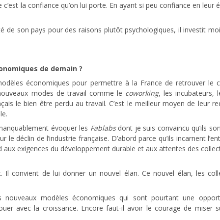
c’est la confiance qu’on lui porte. En ayant si peu confiance en leur éc
é de son pays pour des raisons plutôt psychologiques, il investit moin
conomiques de demain ?
dèles économiques pour permettre à la France de retrouver le ch
es nouveaux modes de travail comme le
coworking
, les incubateurs,
is le bien être perdu au travail. C’est le meilleur moyen de leur re
le.
mmanquablement évoquer les
Fablabs
dont je suis convaincu qu’ils sont
r le déclin de l’industrie française. D’abord parce qu’ils incarnent l’e
 aux exigences du développement durable et aux attentes des collectivit
. Il convient de lui donner un nouvel élan. Ce nouvel élan, les col
des nouveaux modèles économiques qui sont pourtant une opportu
nouer avec la croissance. Encore faut-il avoir le courage de miser